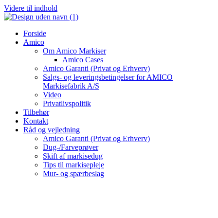
Videre til indhold
Forside
Amico
Om Amico Markiser
Amico Cases
Amico Garanti (Privat og Erhverv)
Salgs- og leveringsbetingelser for AMICO
Markisefabrik A/S
Video
Privatlivspolitik
Tilbehør
Kontakt
Råd og vejledning
Amico Garanti (Privat og Erhverv)
Dug-/Farveprøver
Skift af markisedug
Tips til markisepleje
Mur- og spærbeslag