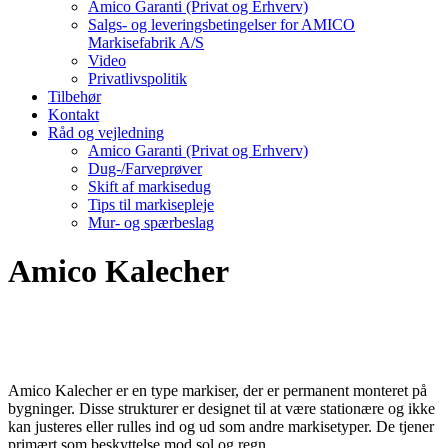
Amico Garanti (Privat og Erhverv)
Salgs- og leveringsbetingelser for AMICO
Markisefabrik A/S
Video
Privatlivspolitik
Tilbehør
Kontakt
Råd og vejledning
Amico Garanti (Privat og Erhverv)
Dug-/Farveprøver
Skift af markisedug
Tips til markisepleje
Mur- og spærbeslag
Amico Kalecher
Amico Kalecher er en type markiser, der er permanent monteret på
bygninger. Disse strukturer er designet til at være stationære og ikke
kan justeres eller rulles ind og ud som andre markisetyper. De tjener
primært som beskyttelse mod sol og regn .