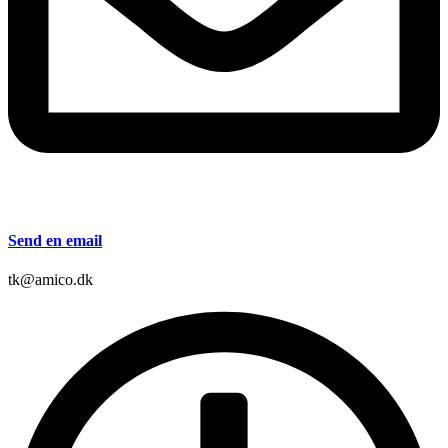
Send en email
tk@amico.dk