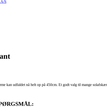
k A/S
ant
rme kan udfaldet nå helt op på 450cm. Et godt valg til mange solafskæ
SPØRGSMÅL: