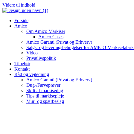
Videre til indhold
Forside
Amico
Om Amico Markiser
Amico Cases
Amico Garanti (Privat og Erhverv)
Salgs- og leveringsbetingelser for AMICO Markisefabri
Video
Privatlivspolitik
Tilbehør
Kontakt
Råd og vejledning
Amico Garanti (Privat og Erhverv)
Dug-/Farveprøver
Skift af markisedug
Tips til markisepleje
Mur- og spærbeslag