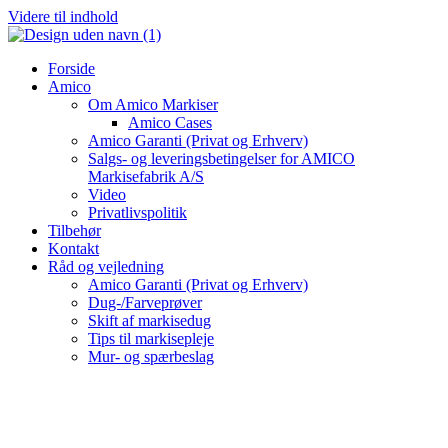
Videre til indhold
Forside
Amico
Om Amico Markiser
Amico Cases
Amico Garanti (Privat og Erhverv)
Salgs- og leveringsbetingelser for AMICO
Markisefabrik A/S
Video
Privatlivspolitik
Tilbehør
Kontakt
Råd og vejledning
Amico Garanti (Privat og Erhverv)
Dug-/Farveprøver
Skift af markisedug
Tips til markisepleje
Mur- og spærbeslag