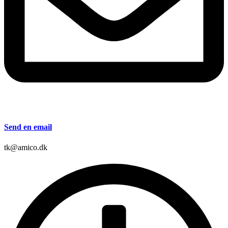
Send en email
tk@amico.dk