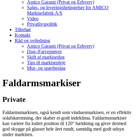
Amico Garanti (Privat og Erhverv)
Salgs- og leveringsbetingelser for AMICO
Markisefabrik A/S
Video
Privatlivspolitik
Tilbehør
Kontakt
Råd og vejledning
Amico Garanti (Privat og Erhverv)
Dug-/Farveprøver
Skift af markisedug
Tips til markisepleje
Mur- og spærbeslag
Faldarmsmarkiser
Private
Faldarmsmarkisen, også kendt som vinduesmarkisen, er en effektiv
solafskærmning, der skaber et godt indeklima. Faldarmsmarkiser
kan variere fra lodret position til 120° hældning og giver dermed
god skygge på glasset hele året rundt, samtidig med godt udsyn
under markisen.