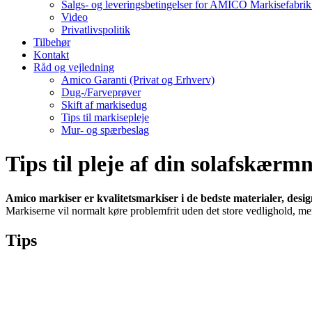
Salgs- og leveringsbetingelser for AMICO Markisefabri
Video
Privatlivspolitik
Tilbehør
Kontakt
Råd og vejledning
Amico Garanti (Privat og Erhverv)
Dug-/Farveprøver
Skift af markisedug
Tips til markisepleje
Mur- og spærbeslag
Tips til pleje af din solafskærm
Amico markiser er kvalitetsmarkiser i de bedste materialer, designe
Markiserne vil normalt køre problemfrit uden det store vedlighold, men
Tips