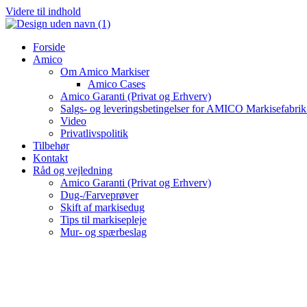
Videre til indhold
Forside
Amico
Om Amico Markiser
Amico Cases
Amico Garanti (Privat og Erhverv)
Salgs- og leveringsbetingelser for AMICO Markisefabri
Video
Privatlivspolitik
Tilbehør
Kontakt
Råd og vejledning
Amico Garanti (Privat og Erhverv)
Dug-/Farveprøver
Skift af markisedug
Tips til markisepleje
Mur- og spærbeslag