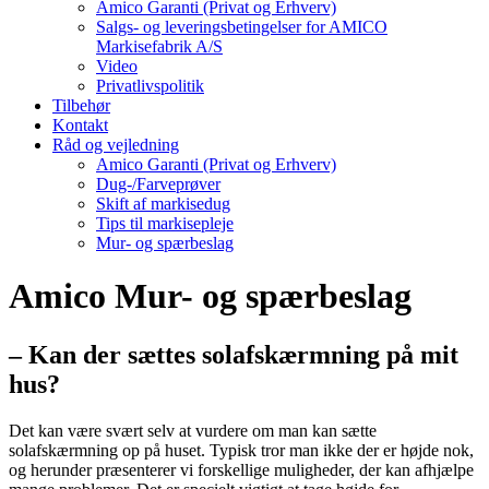
Amico Garanti (Privat og Erhverv)
Salgs- og leveringsbetingelser for AMICO
Markisefabrik A/S
Video
Privatlivspolitik
Tilbehør
Kontakt
Råd og vejledning
Amico Garanti (Privat og Erhverv)
Dug-/Farveprøver
Skift af markisedug
Tips til markisepleje
Mur- og spærbeslag
Amico Mur- og spærbeslag
– Kan der sættes solafskærmning på mit
hus?
Det kan være svært selv at vurdere om man kan sætte
solafskærmning op på huset. Typisk tror man ikke der er højde nok,
og herunder præsenterer vi forskellige muligheder, der kan afhjælpe