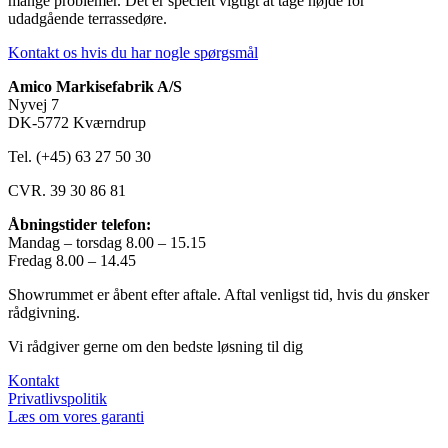
mange problemer. Det er specielt vigtigt at tage højde for
udadgående terrassedøre.
Kontakt os hvis du har nogle spørgsmål
Amico Markisefabrik A/S
Nyvej 7
DK-5772 Kværndrup
Tel. (+45) 63 27 50 30
CVR. 39 30 86 81
Åbningstider telefon:
Mandag – torsdag 8.00 – 15.15
Fredag 8.00 – 14.45
Showrummet er åbent efter aftale. Aftal venligst tid, hvis du ønsker
rådgivning.
Vi rådgiver gerne om den bedste løsning til dig
Kontakt
Privatlivspolitik
Læs om vores garanti