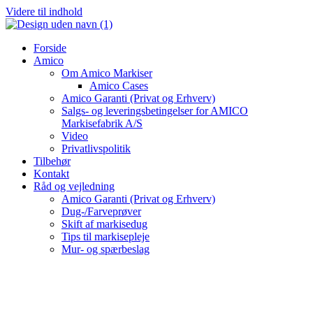
Videre til indhold
Forside
Amico
Om Amico Markiser
Amico Cases
Amico Garanti (Privat og Erhverv)
Salgs- og leveringsbetingelser for AMICO
Markisefabrik A/S
Video
Privatlivspolitik
Tilbehør
Kontakt
Råd og vejledning
Amico Garanti (Privat og Erhverv)
Dug-/Farveprøver
Skift af markisedug
Tips til markisepleje
Mur- og spærbeslag