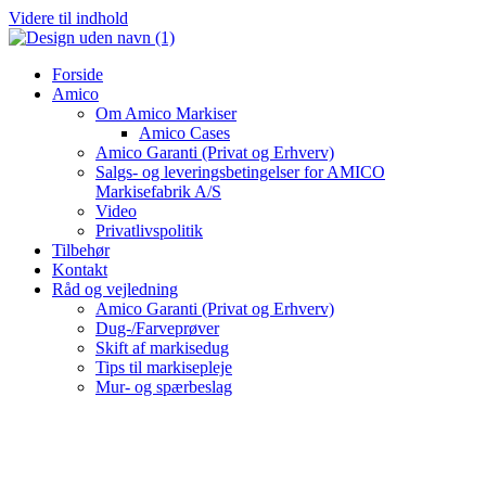
Videre til indhold
Forside
Amico
Om Amico Markiser
Amico Cases
Amico Garanti (Privat og Erhverv)
Salgs- og leveringsbetingelser for AMICO
Markisefabrik A/S
Video
Privatlivspolitik
Tilbehør
Kontakt
Råd og vejledning
Amico Garanti (Privat og Erhverv)
Dug-/Farveprøver
Skift af markisedug
Tips til markisepleje
Mur- og spærbeslag