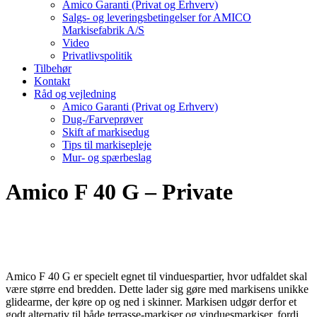
Amico Garanti (Privat og Erhverv)
Salgs- og leveringsbetingelser for AMICO
Markisefabrik A/S
Video
Privatlivspolitik
Tilbehør
Kontakt
Råd og vejledning
Amico Garanti (Privat og Erhverv)
Dug-/Farveprøver
Skift af markisedug
Tips til markisepleje
Mur- og spærbeslag
Amico F 40 G – Private
Amico F 40 G er specielt egnet til vinduespartier, hvor udfaldet skal
være større end bredden. Dette lader sig gøre med markisens unikke
glidearme, der køre op og ned i skinner. Markisen udgør derfor et
godt alternativ til både terrasse-markiser og vinduesmarkiser, fordi