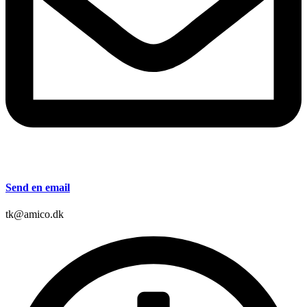
Send en email
tk@amico.dk