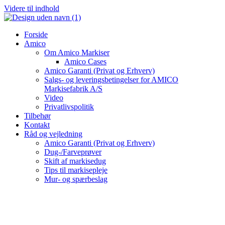
Videre til indhold
Forside
Amico
Om Amico Markiser
Amico Cases
Amico Garanti (Privat og Erhverv)
Salgs- og leveringsbetingelser for AMICO
Markisefabrik A/S
Video
Privatlivspolitik
Tilbehør
Kontakt
Råd og vejledning
Amico Garanti (Privat og Erhverv)
Dug-/Farveprøver
Skift af markisedug
Tips til markisepleje
Mur- og spærbeslag