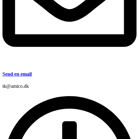
Send en email
tk@amico.dk