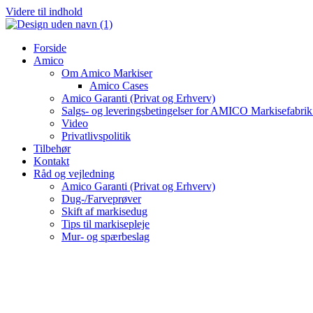
Videre til indhold
Forside
Amico
Om Amico Markiser
Amico Cases
Amico Garanti (Privat og Erhverv)
Salgs- og leveringsbetingelser for AMICO Markisefabri
Video
Privatlivspolitik
Tilbehør
Kontakt
Råd og vejledning
Amico Garanti (Privat og Erhverv)
Dug-/Farveprøver
Skift af markisedug
Tips til markisepleje
Mur- og spærbeslag