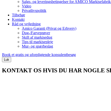
Salgs- og leveringsbetingelser for AMICO Markisefabri
Video
Privatlivspolitik
Tilbehør
Kontakt
Råd og vejledning
Amico Garanti (Privat og Erhverv)
Dug-/Farveprøver
Skift af markisedug
Tips til markisepleje
Mur- og spærbeslag
Book et gratis og uforpligtende konsulentbesøg
Luk
KONTAKT OS HVIS DU HAR NOGLE 