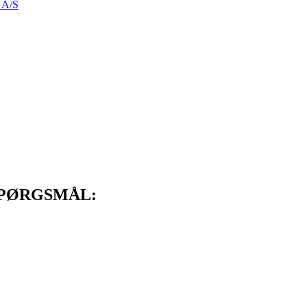
k A/S
SPØRGSMÅL: