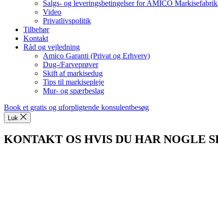
Salgs- og leveringsbetingelser for AMICO Markisefabri
Video
Privatlivspolitik
Tilbehør
Kontakt
Råd og vejledning
Amico Garanti (Privat og Erhverv)
Dug-/Farveprøver
Skift af markisedug
Tips til markisepleje
Mur- og spærbeslag
Book et gratis og uforpligtende konsulentbesøg
Luk
KONTAKT OS HVIS DU HAR NOGLE 