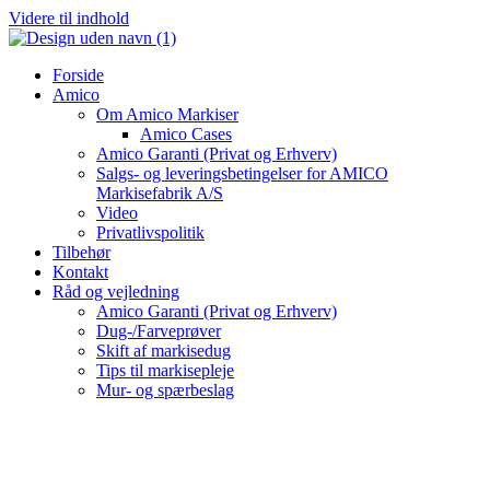
Videre til indhold
Forside
Amico
Om Amico Markiser
Amico Cases
Amico Garanti (Privat og Erhverv)
Salgs- og leveringsbetingelser for AMICO
Markisefabrik A/S
Video
Privatlivspolitik
Tilbehør
Kontakt
Råd og vejledning
Amico Garanti (Privat og Erhverv)
Dug-/Farveprøver
Skift af markisedug
Tips til markisepleje
Mur- og spærbeslag