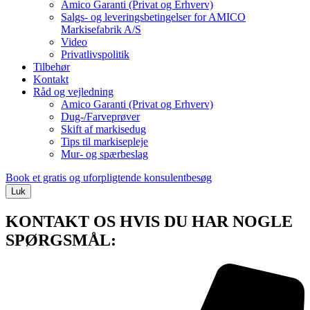
Amico Garanti (Privat og Erhverv)
Salgs- og leveringsbetingelser for AMICO
Markisefabrik A/S
Video
Privatlivspolitik
Tilbehør
Kontakt
Råd og vejledning
Amico Garanti (Privat og Erhverv)
Dug-/Farveprøver
Skift af markisedug
Tips til markisepleje
Mur- og spærbeslag
Book et gratis og uforpligtende konsulentbesøg
Luk
KONTAKT OS HVIS DU HAR NOGLE
SPØRGSMÅL: