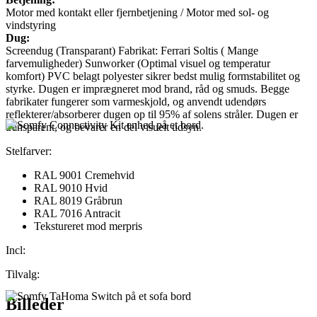
Motor med kontakt eller fjernbetjening
/
Motor med sol- og
vindstyring
Dug:
Screendug (Transparant) Fabrikat: Ferrari Soltis ( Mange
farvemuligheder) Sunworker (Optimal visuel og temperatur
komfort) PVC belagt polyester sikrer bedst mulig formstabilitet og
styrke. Dugen er imprægneret mod brand, råd og smuds. Begge
fabrikater fungerer som varmeskjold, og anvendt udendørs
reflekterer/absorberer dugen op til 95% af solens stråler. Dugen er
transparent, og bevarer en del visuelt udsyn.
Stelfarver:
RAL 9001 Cremehvid
RAL 9010 Hvid
RAL 8019 Gråbrun
RAL 7016 Antracit
Tekstureret mod merpris
Incl:
Tilvalg:
Billeder