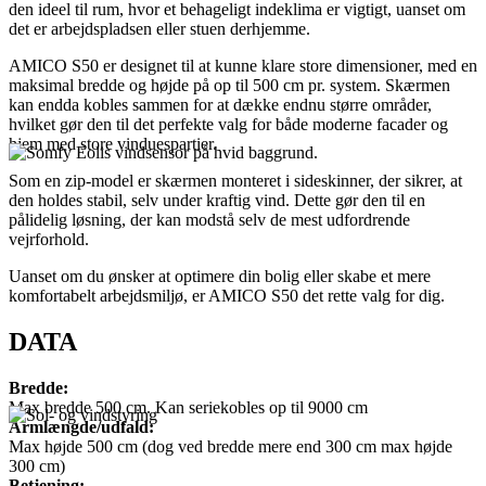
den ideel til rum, hvor et behageligt indeklima er vigtigt, uanset om
det er arbejdspladsen eller stuen derhjemme.
AMICO S50 er designet til at kunne klare store dimensioner, med en
maksimal bredde og højde på op til 500 cm pr. system. Skærmen
kan endda kobles sammen for at dække endnu større områder,
hvilket gør den til det perfekte valg for både moderne facader og
hjem med store vinduespartier.
Som en zip-model er skærmen monteret i sideskinner, der sikrer, at
den holdes stabil, selv under kraftig vind. Dette gør den til en
pålidelig løsning, der kan modstå selv de mest udfordrende
vejrforhold.
Uanset om du ønsker at optimere din bolig eller skabe et mere
komfortabelt arbejdsmiljø, er AMICO S50 det rette valg for dig.
DATA
Bredde:
Max bredde 500 cm. Kan seriekobles op til 9000 cm
Armlængde/udfald:
Max højde 500 cm (dog ved bredde mere end 300 cm max højde
300 cm)
Betjening: