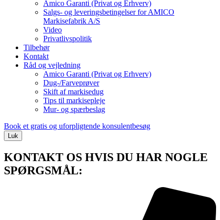
Amico Garanti (Privat og Erhverv)
Salgs- og leveringsbetingelser for AMICO
Markisefabrik A/S
Video
Privatlivspolitik
Tilbehør
Kontakt
Råd og vejledning
Amico Garanti (Privat og Erhverv)
Dug-/Farveprøver
Skift af markisedug
Tips til markisepleje
Mur- og spærbeslag
Book et gratis og uforpligtende konsulentbesøg
Luk
KONTAKT OS HVIS DU HAR NOGLE
SPØRGSMÅL: