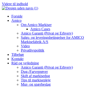
Videre til indhold
Forside
Amico
Om Amico Markiser
Amico Cases
Amico Garanti (Privat og Erhverv)
Salgs- og leveringsbetingelser for AMICO
Markisefabrik A/S
Video
Privatlivspolitik
Tilbehør
Kontakt
Råd og vejledning
Amico Garanti (Privat og Erhverv)
Dug-/Farveprøver
Skift af markisedug
Tips til markisepleje
Mur- og spærbeslag