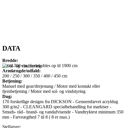
DATA
Bredde:
Op til 700 cm. Seriekobles op til 1900 cm
Armlængde/udfald:
200 / 250 / 300 / 350 / 400 / 450 cm
Betjening:
Manuel med gear/drejestang
/
Motor med kontakt eller
fjernbetjening
/
Motor med sol- og vindstyring
Dug:
170 forskellige designs fra DICKSON - Gennemfarvet acryldug
300 g/m2 - CLEANGARD specialbehandling for markiser -
Smuds- råd– brand- og vandafvisende - Vandtryktest minimum 350
mm - Farveægthed 7 til 8 ( 8 er max.)
Stelfarver: