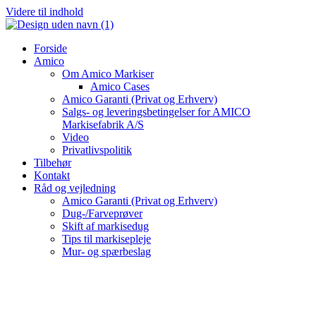
Videre til indhold
Forside
Amico
Om Amico Markiser
Amico Cases
Amico Garanti (Privat og Erhverv)
Salgs- og leveringsbetingelser for AMICO
Markisefabrik A/S
Video
Privatlivspolitik
Tilbehør
Kontakt
Råd og vejledning
Amico Garanti (Privat og Erhverv)
Dug-/Farveprøver
Skift af markisedug
Tips til markisepleje
Mur- og spærbeslag