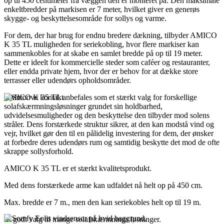
op til 450 centimeter fra væggen den er monteret på. Den maksimale
enkeltbredder på markisen er 7 meter, hvilket giver en generøs
skygge- og beskyttelsesområde for sollys og varme.
For dem, der har brug for endnu bredere dækning, tilbyder AMICO
K 35 TL muligheden for seriekobling, hvor flere markiser kan
sammenkobles for at skabe en samlet bredde på op til 19 meter.
Dette er ideelt for kommercielle steder som caféer og restauranter,
eller endda private hjem, hvor der er behov for at dække store
terrasser eller udendørs opholdsområder.
AMICO K 35 TL anbefales som et stærkt valg for forskellige
solafskærmningsløsninger grundet sin holdbarhed,
udvidelsesmuligheder og den beskyttelse den tilbyder mod solens
stråler. Dens forstærkede struktur sikrer, at den kan modstå vind og
vejr, hvilket gør den til en pålidelig investering for dem, der ønsker
at forbedre deres udendørs rum og samtidig beskytte det mod de ofte
skrappe sollysforhold.
AMICO K 35 TL er et stærkt kvalitetsprodukt.
Med dens forstærkede arme kan udfaldet nå helt op på 450 cm.
Max. bredde er 7 m., men den kan seriekobles helt op til 19 m.
Et godt valg til mange solafskærmnings løsninger.