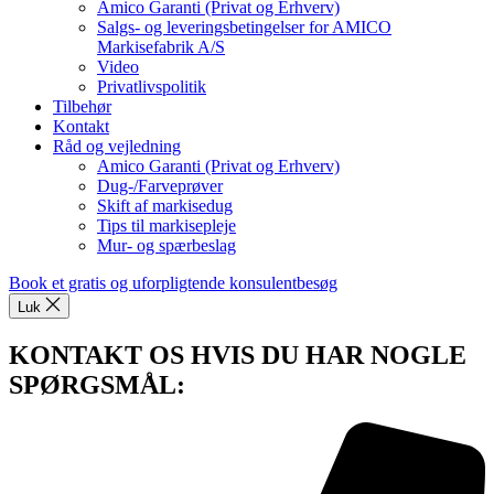
Amico Garanti (Privat og Erhverv)
Salgs- og leveringsbetingelser for AMICO
Markisefabrik A/S
Video
Privatlivspolitik
Tilbehør
Kontakt
Råd og vejledning
Amico Garanti (Privat og Erhverv)
Dug-/Farveprøver
Skift af markisedug
Tips til markisepleje
Mur- og spærbeslag
Book et gratis og uforpligtende konsulentbesøg
Luk
KONTAKT OS HVIS DU HAR NOGLE
SPØRGSMÅL: